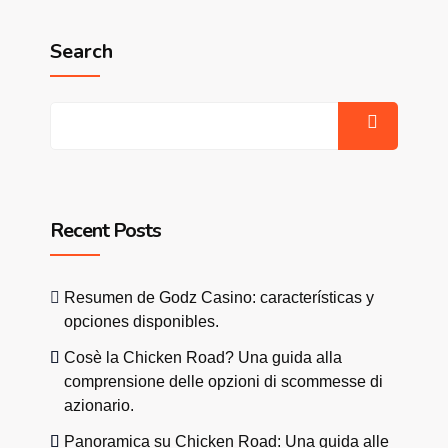
Search
Recent Posts
Resumen de Godz Casino: características y
opciones disponibles.
Cosè la Chicken Road? Una guida alla
comprensione delle opzioni di scommesse di
azionario.
Panoramica su Chicken Road: Una guida alle