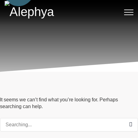
hitbet giriş
avvabet
Galabet
Padişahbet
Galabet
mostbet
görüntülü
It seems we can’t find what you’re looking for. Perhaps
searching can help.
Search
for: